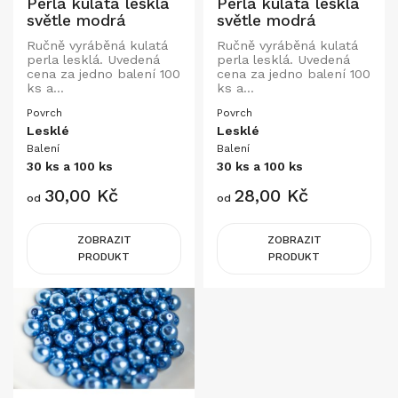
Perla kulatá lesklá
Perla kulatá lesklá
světle modrá
světle modrá
Ručně vyráběná kulatá
Ručně vyráběná kulatá
perla lesklá. Uvedená
perla lesklá. Uvedená
cena za jedno balení 100
cena za jedno balení 100
ks a...
ks a...
Povrch
Povrch
Lesklé
Lesklé
Balení
Balení
30 ks a 100 ks
30 ks a 100 ks
Cena
Cena
30,00 Kč
28,00 Kč
od
od
ZOBRAZIT
ZOBRAZIT
PRODUKT
PRODUKT