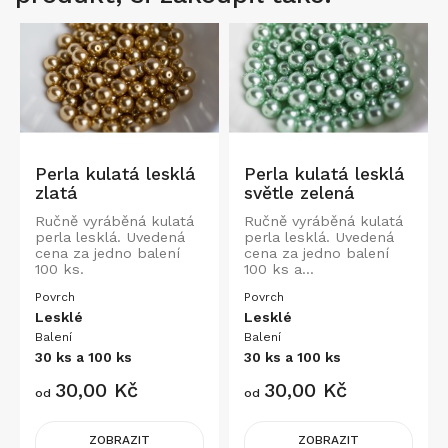
Perla kulatá lesklá
Perla kulatá lesklá
zlatá
světle zelená
Ručně vyráběná kulatá
Ručně vyráběná kulatá
perla lesklá. Uvedená
perla lesklá. Uvedená
cena za jedno balení
cena za jedno balení
100 ks.
100 ks a...
Povrch
Povrch
Lesklé
Lesklé
Balení
Balení
30 ks a 100 ks
30 ks a 100 ks
Cena
Cena
30,00 Kč
30,00 Kč
od
od
ZOBRAZIT
ZOBRAZIT