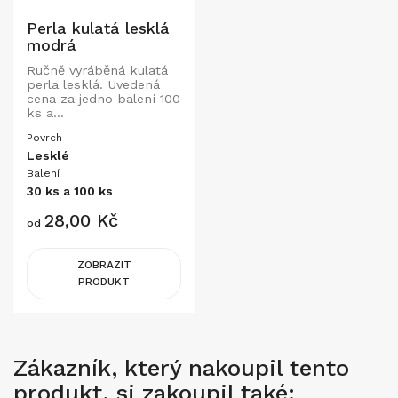
Perla kulatá lesklá
modrá
Ručně vyráběná kulatá
perla lesklá. Uvedená
cena za jedno balení 100
ks a...
Povrch
Lesklé
Balení
30 ks a 100 ks
Cena
28,00 Kč
od
ZOBRAZIT
PRODUKT
Zákazník, který nakoupil tento
produkt, si zakoupil také: