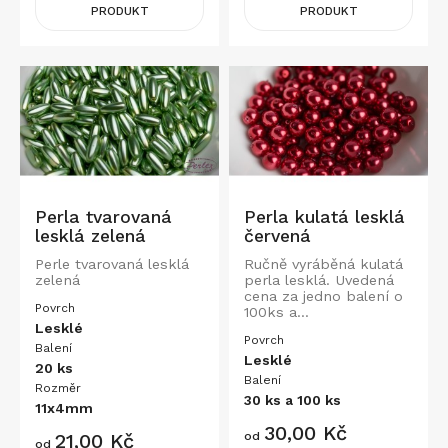
PRODUKT
PRODUKT
Perla tvarovaná
Perla kulatá lesklá
lesklá zelená
červená
Perle tvarovaná lesklá
Ručně vyráběná kulatá
zelená
perla lesklá. Uvedená
cena za jedno balení o
Povrch
100ks a...
Lesklé
Povrch
Balení
Lesklé
20 ks
Balení
Rozměr
30 ks a 100 ks
11x4mm
Cena
30,00 Kč
Cena
21,00 Kč
od
od