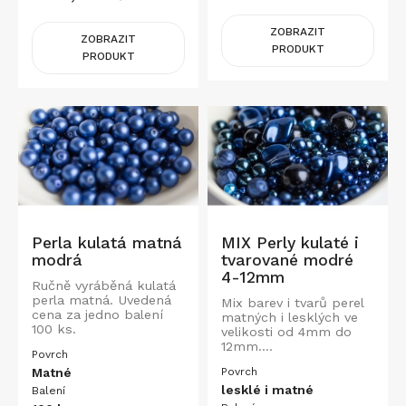
ZOBRAZIT
ZOBRAZIT
PRODUKT
PRODUKT
-10%
Perla kulatá matná
MIX Perly kulaté i
modrá
tvarované modré
4-12mm
Ručně vyráběná kulatá
perla matná. Uvedená
Mix barev i tvarů perel
cena za jedno balení
matných i lesklých ve
100 ks.
velikosti od 4mm do
12mm....
Povrch
Matné
Povrch
lesklé i matné
Balení