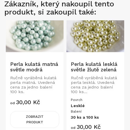
Zákazník, který nakoupil tento
produkt, si zakoupil také:
Perla kulatá matná
Perla kulatá lesklá
světle modrá
světle žlutě zelená
Ručně vyráběná kulatá
Ručně vyráběná kulatá
perla matná. Uvedená
perla lesklá. Uvedená
cena za jedno balení
cena za jedno balení
100 ks.
100 ks...
Povrch
Cena
30,00 Kč
od
Lesklé
Balení
ZOBRAZIT
30 ks a 100 ks
PRODUKT
Cena
30,00 Kč
od