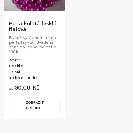
Perla kulatá lesklá
fialová
Ručně vyráběná kulatá
perla lesklá. Uvedená
cena za jedno balení o
100ks a...
Povrch
Lesklé
Balení
30 ks a 100 ks
Cena
30,00 Kč
od
ZOBRAZIT
PRODUKT