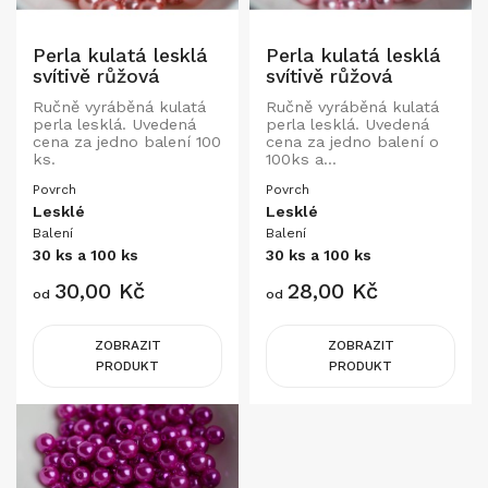
Perla kulatá lesklá
Perla kulatá lesklá
svítivě růžová
svítivě růžová
Ručně vyráběná kulatá
Ručně vyráběná kulatá
perla lesklá. Uvedená
perla lesklá. Uvedená
cena za jedno balení 100
cena za jedno balení o
ks.
100ks a...
Povrch
Povrch
Lesklé
Lesklé
Balení
Balení
30 ks a 100 ks
30 ks a 100 ks
Cena
Cena
30,00 Kč
28,00 Kč
od
od
ZOBRAZIT
ZOBRAZIT
PRODUKT
PRODUKT