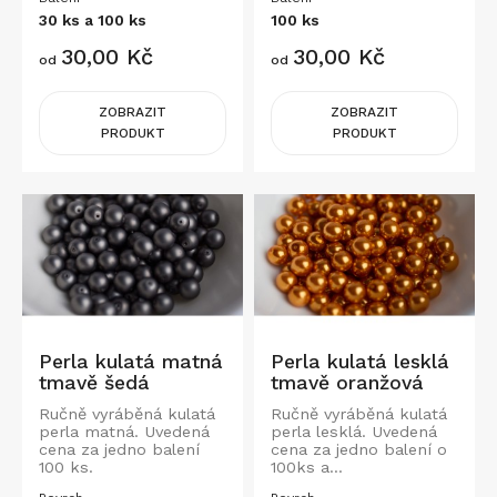
30 ks a 100 ks
100 ks
Cena
Cena
30,00 Kč
30,00 Kč
od
od
ZOBRAZIT
ZOBRAZIT
PRODUKT
PRODUKT
Perla kulatá matná
Perla kulatá lesklá
tmavě šedá
tmavě oranžová
Ručně vyráběná kulatá
Ručně vyráběná kulatá
perla matná. Uvedená
perla lesklá. Uvedená
cena za jedno balení
cena za jedno balení o
100 ks.
100ks a...