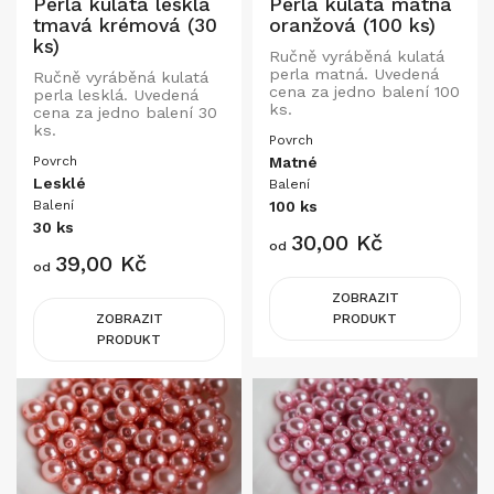
Perla kulatá lesklá
Perla kulatá matná
tmavá krémová (30
oranžová (100 ks)
ks)
Ručně vyráběná kulatá
perla matná. Uvedená
Ručně vyráběná kulatá
cena za jedno balení 100
perla lesklá. Uvedená
ks.
cena za jedno balení 30
ks.
Povrch
Povrch
Matné
Lesklé
Balení
Balení
100 ks
30 ks
Cena
30,00 Kč
od
Cena
39,00 Kč
od
ZOBRAZIT
ZOBRAZIT
PRODUKT
PRODUKT