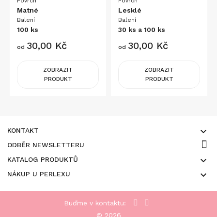
Povrch
Povrch
Matné
Lesklé
Balení
Balení
100 ks
30 ks a 100 ks
Cena
Cena
30,00 Kč
30,00 Kč
od
od
ZOBRAZIT
ZOBRAZIT
PRODUKT
PRODUKT

KONTAKT
ODBĚR NEWSLETTERU

KATALOG PRODUKTŮ

NÁKUP U PERLEXU
Buďme v kontaktu:
© 2026