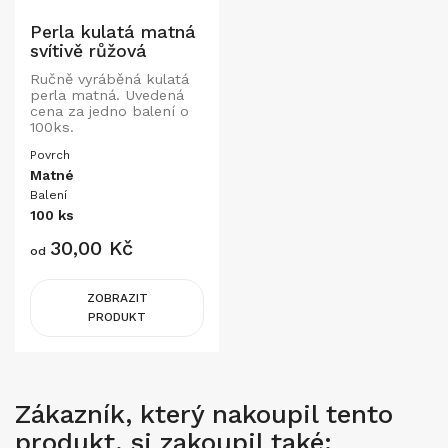
Perla kulatá matná
svítivě růžová
Ručně vyráběná kulatá
perla matná. Uvedená
cena za jedno balení o
100ks.
Povrch
Matné
Balení
100 ks
Cena
30,00 Kč
od
ZOBRAZIT
PRODUKT
Zákazník, který nakoupil tento
produkt, si zakoupil také: