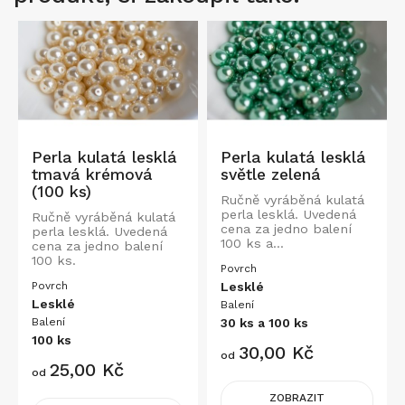
Perla kulatá lesklá
Perla kulatá lesklá
tmavá krémová
světle zelená
(100 ks)
Ručně vyráběná kulatá
perla lesklá. Uvedená
Ručně vyráběná kulatá
cena za jedno balení
perla lesklá. Uvedená
100 ks a...
cena za jedno balení
100 ks.
Povrch
Povrch
Lesklé
Lesklé
Balení
Balení
30 ks a 100 ks
100 ks
Cena
30,00 Kč
od
Cena
25,00 Kč
od
ZOBRAZIT