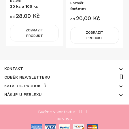
Balení
Rozměr
30 ks a 100 ks
9x6mm
Cena
28,00 Kč
Cena
od
20,00 Kč
od
ZOBRAZIT
ZOBRAZIT
PRODUKT
PRODUKT

KONTAKT
ODBĚR NEWSLETTERU

KATALOG PRODUKTŮ

NÁKUP U PERLEXU
Buďme v kontaktu:
© 2026