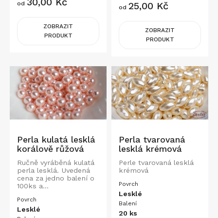
Cena
30,00 Kč
Cena
od
25,00 Kč
od
ZOBRAZIT
ZOBRAZIT
PRODUKT
PRODUKT
Perla kulatá lesklá
Perla tvarovaná
korálově růžová
lesklá krémová
Ručně vyráběná kulatá
Perle tvarovaná lesklá
perla lesklá. Uvedená
krémová
cena za jedno balení o
Povrch
100ks a...
Lesklé
Povrch
Balení
Lesklé
20 ks