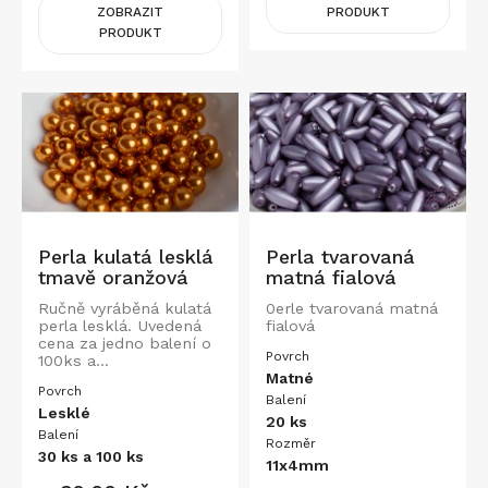
ZOBRAZIT
PRODUKT
PRODUKT
Perla kulatá lesklá
Perla tvarovaná
tmavě oranžová
matná fialová
Ručně vyráběná kulatá
0erle tvarovaná matná
perla lesklá. Uvedená
fialová
cena za jedno balení o
Povrch
100ks a...
Matné
Povrch
Balení
Lesklé
20 ks
Balení
Rozměr
30 ks a 100 ks
11x4mm