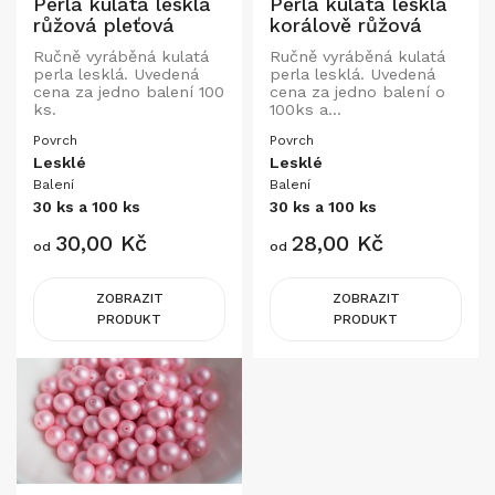
Perla kulatá lesklá
Perla kulatá lesklá
růžová pleťová
korálově růžová
Ručně vyráběná kulatá
Ručně vyráběná kulatá
perla lesklá. Uvedená
perla lesklá. Uvedená
cena za jedno balení 100
cena za jedno balení o
ks.
100ks a...
Povrch
Povrch
Lesklé
Lesklé
Balení
Balení
30 ks a 100 ks
30 ks a 100 ks
Cena
Cena
30,00 Kč
28,00 Kč
od
od
ZOBRAZIT
ZOBRAZIT
PRODUKT
PRODUKT